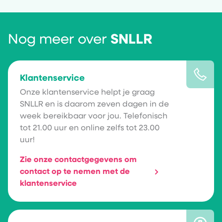
Nog meer over
SNLLR
Klantenservice
Onze klantenservice helpt je graag
SNLLR en is daarom zeven dagen in de
week bereikbaar voor jou. Telefonisch
tot 21.00 uur en online zelfs tot 23.00
uur!
Zie onze contactgegevens om
contact op te nemen met de
klantenservice