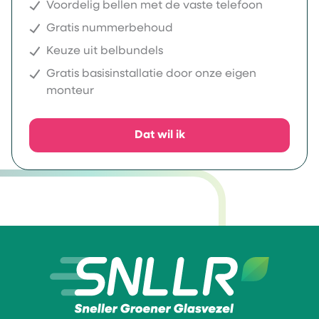
Voordelig bellen met de vaste telefoon
Gratis nummerbehoud
Keuze uit belbundels
Gratis basisinstallatie door onze eigen
monteur
Dat wil ik