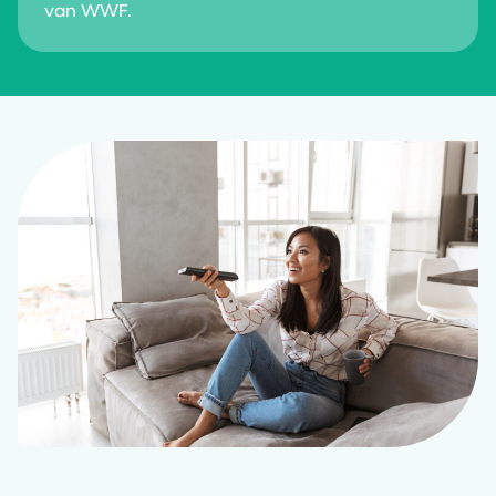
van
WWF
.