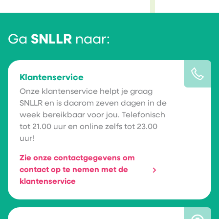
Ga
SNLLR
naar:
Klantenservice
Onze klantenservice helpt je graag
SNLLR en is daarom zeven dagen in de
week bereikbaar voor jou. Telefonisch
tot 21.00 uur en online zelfs tot 23.00
uur!
Zie onze contactgegevens om
contact op te nemen met de
klantenservice