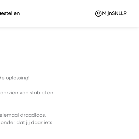
Bestellen
MijnSNLLR
de oplossing!
oorzien van stabiel en
helemaal draadloos.
nder dat jij daar iets